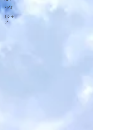
FIAT
Tシャ
ツ